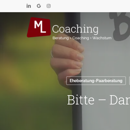
Skip
to
main
content
Eheberatung-Paarberatung
Bitte – Da