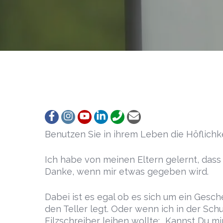
Follow
Follow
View
Follow
Call
Email
Benutzen Sie in ihrem Leben die Höflichk
Ich habe von meinen Eltern gelernt, das
Danke, wenn mir etwas gegeben wird.
Dabei ist es egal ob es sich um ein Gesc
den Teller legt. Oder wenn ich in der Sc
Filzschreiber leihen wollte; „Kannst Du mi