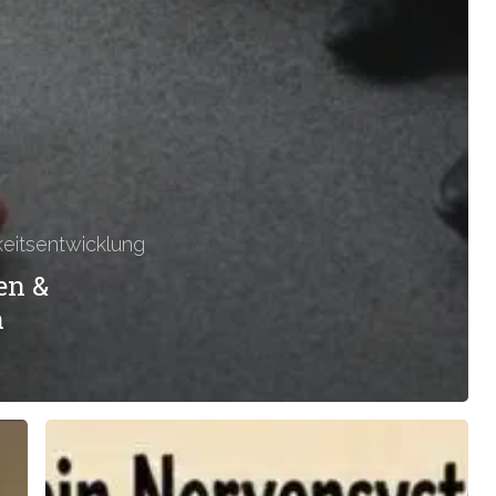
keitsentwicklung
en &
n