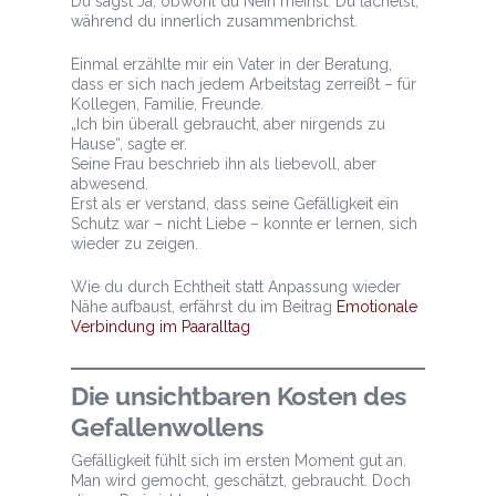
Du sagst Ja, obwohl du Nein meinst. Du lächelst,
während du innerlich zusammenbrichst.
Einmal erzählte mir ein Vater in der Beratung,
dass er sich nach jedem Arbeitstag zerreißt – für
Kollegen, Familie, Freunde.
„Ich bin überall gebraucht, aber nirgends zu
Hause“, sagte er.
Seine Frau beschrieb ihn als liebevoll, aber
abwesend.
Erst als er verstand, dass seine Gefälligkeit ein
Schutz war – nicht Liebe – konnte er lernen, sich
wieder zu zeigen.
Wie du durch Echtheit statt Anpassung wieder
Nähe aufbaust, erfährst du im Beitrag
Emotionale
Verbindung im Paaralltag
Die unsichtbaren Kosten des
Gefallenwollens
Gefälligkeit fühlt sich im ersten Moment gut an.
Man wird gemocht, geschätzt, gebraucht. Doch