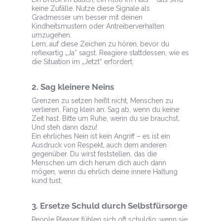
keine Zufälle. Nutze diese Signale als
Gradmesser um besser mit deinen
Kindheitsmustern oder Antreiberverhalten
umzugehen.
Lern, auf diese Zeichen zu hören, bevor du
reflexartig „Ja“ sagst. Reagiere stattdessen, wie es
die Situation im „Jetzt“ erfordert.
2. Sag kleinere Neins
Grenzen zu setzen heißt nicht, Menschen zu
verlieren. Fang klein an: Sag ab, wenn du keine
Zeit hast. Bitte um Ruhe, wenn du sie brauchst.
Und steh dann dazu!
Ein ehrliches Nein ist kein Angriff – es ist ein
Ausdruck von Respekt, auch dem anderen
gegenüber. Du wirst feststellen, das die
Menschen um dich herum dich auch dann
mögen, wenn du ehrlich deine innere Haltung
kund tust.
3. Ersetze Schuld durch Selbstfürsorge
People Pleaser fühlen sich oft schuldig, wenn sie