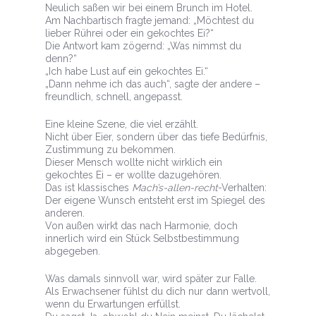
Neulich saßen wir bei einem Brunch im Hotel.
Am Nachbartisch fragte jemand: „Möchtest du
lieber Rührei oder ein gekochtes Ei?“
Die Antwort kam zögernd: „Was nimmst du
denn?“
„Ich habe Lust auf ein gekochtes Ei.“
„Dann nehme ich das auch“, sagte der andere –
freundlich, schnell, angepasst.
Eine kleine Szene, die viel erzählt.
Nicht über Eier, sondern über das tiefe Bedürfnis,
Zustimmung zu bekommen.
Dieser Mensch wollte nicht wirklich ein
gekochtes Ei – er wollte dazugehören.
Das ist klassisches
Mach’s-allen-recht
-Verhalten:
Der eigene Wunsch entsteht erst im Spiegel des
anderen.
Von außen wirkt das nach Harmonie, doch
innerlich wird ein Stück Selbstbestimmung
abgegeben.
Was damals sinnvoll war, wird später zur Falle.
Als Erwachsener fühlst du dich nur dann wertvoll,
wenn du Erwartungen erfüllst.