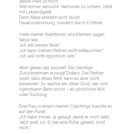
dieser Preis ist hoch.
Wer immer versucht, Harmonie zu sichern, zahlt
mit Lebendigkeit.
Denn Nähe entsteht nicht durch
Dauerzustimmung, sondern durch Echtheit.
Viele meiner Klientinnen und Klienten sagen
Sätze wie:
„Ich will keinen Streit.“
„Ich kann meinen Partner nicht enttäuschen.“
„Ich will nicht egoistisch sein.“
Aber genau das passiert: Das ständige
Zurücknehmen erzeugt Distanz. Der Partner
spürt, dass etwas fehlt, kann es aber nicht
benennen. So wächst ein stiller Groll, der sich
irgendwann Bahn bricht – als plötzliche Wut
oder Rückzug.
Eine Frau in einem meiner Coachings brachte es
auf den Punkt:
„Ich habe immer Ja gesagt, damit er mich liebt.
Jetzt weiß ich: Er hat eine Rolle geliebt, nicht
mich.“