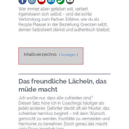
Follow
Follow
View
Follow
Call
Email
Wer immer allen gefallen will, verliert
irgendwann sich selbst – und die echte
Verbindung zum Partner. Erfahre, wie du als
People Pleaser in der Beziehung Grenzen setzt,
deinen Selbstwert stärkst und authentisch bleibst.
Inhaltsverzeichnis
Anzeigen
Das freundliche Lächeln, das
müde macht
„Ich wollte nur, dass alle zufrieden sind.“
Diesen Satz höre ich in Coachings häufiger als
jeden anderen. Dahinter steckt oft ein Muster, das
scheinbar harmlos beginnt – mit dem Wunsch,
gemocht zu werden, Konflikte zu vermeiden und
Harmonie zu bewahren. Doch genau das macht