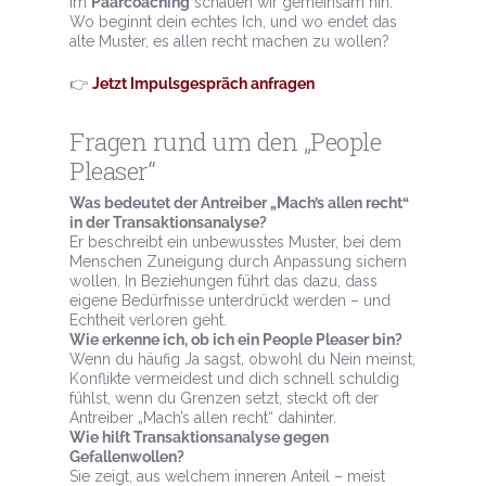
Im
Paarcoaching
schauen wir gemeinsam hin:
Wo beginnt dein echtes Ich, und wo endet das
alte Muster, es allen recht machen zu wollen?
👉
Jetzt Impulsgespräch anfragen
Fragen rund um den „People
Pleaser“
Was bedeutet der Antreiber „Mach’s allen recht“
in der Transaktionsanalyse?
Er beschreibt ein unbewusstes Muster, bei dem
Menschen Zuneigung durch Anpassung sichern
wollen. In Beziehungen führt das dazu, dass
eigene Bedürfnisse unterdrückt werden – und
Echtheit verloren geht.
Wie erkenne ich, ob ich ein People Pleaser bin?
Wenn du häufig Ja sagst, obwohl du Nein meinst,
Konflikte vermeidest und dich schnell schuldig
fühlst, wenn du Grenzen setzt, steckt oft der
Antreiber „Mach’s allen recht“ dahinter.
Wie hilft Transaktionsanalyse gegen
Gefallenwollen?
Sie zeigt, aus welchem inneren Anteil – meist