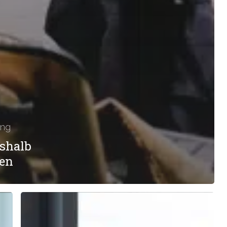
ung
eshalb
ten