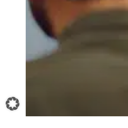
©
Michael Lahme Beratung · Coaching · Wachstum