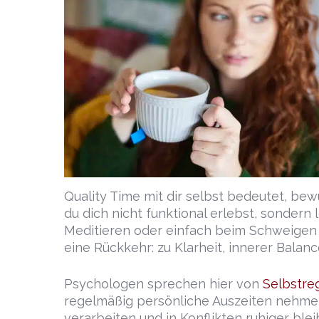
Quality Time mit dir selbst bedeutet, be
du dich nicht funktional erlebst, sondern 
Meditieren oder einfach beim Schweigen i
eine Rückkehr: zu Klarheit, innerer Balan
Psychologen sprechen hier von
Selbstre
regelmäßig persönliche Auszeiten nehmen
verarbeiten und in Konflikten ruhiger bleib