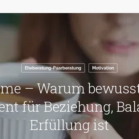
Eheberatung-Paarberatung
Motivation
Time – Warum bewusste
t für Beziehung, Ba
Erfüllung ist