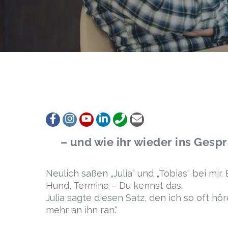
Follow
Follow
View
Follow
Call
Email
– und wie ihr wieder ins Ges
Neulich saßen „Julia“ und „Tobias“ bei mir.
Hund, Termine – Du kennst das.
Julia sagte diesen Satz, den ich so oft h
mehr an ihn ran.“