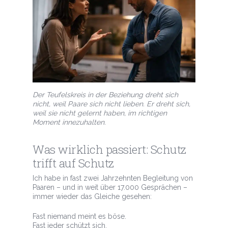
Der Teufelskreis in der Beziehung dreht sich
nicht, weil Paare sich nicht lieben. Er dreht sich,
weil sie nicht gelernt haben, im richtigen
Moment innezuhalten.
Was wirklich passiert: Schutz
trifft auf Schutz
Ich habe in fast zwei Jahrzehnten Begleitung von
Paaren – und in weit über 17.000 Gesprächen –
immer wieder das Gleiche gesehen:
Fast niemand meint es böse.
Fast jeder schützt sich.