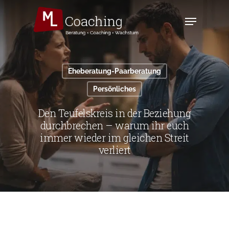
Skip
to
Menu
main
content
Eheberatung-Paarberatung
Persönliches
Den Teufelskreis in der Beziehung
durchbrechen – warum ihr euch
immer wieder im gleichen Streit
verliert