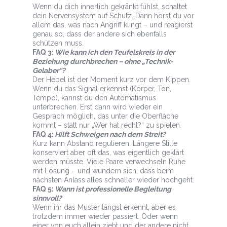
Wenn du dich innerlich gekränkt fühlst, schaltet
dein Nervensystem auf Schutz. Dann hörst du vor
allem das, was nach Angriff klingt – und reagierst
genau so, dass der andere sich ebenfalls
schützen muss.
FAQ 3:
Wie kann ich den Teufelskreis in der
Beziehung durchbrechen – ohne „Technik-
Gelaber“?
Der Hebel ist der Moment kurz vor dem Kippen.
Wenn du das Signal erkennst (Körper, Ton,
Tempo), kannst du den Automatismus
unterbrechen. Erst dann wird wieder ein
Gespräch möglich, das unter die Oberfläche
kommt – statt nur „Wer hat recht?“ zu spielen.
FAQ 4:
Hilft Schweigen nach dem Streit?
Kurz kann Abstand regulieren. Längere Stille
konserviert aber oft das, was eigentlich geklärt
werden müsste. Viele Paare verwechseln Ruhe
mit Lösung – und wundern sich, dass beim
nächsten Anlass alles schneller wieder hochgeht.
FAQ 5:
Wann ist professionelle Begleitung
sinnvoll?
Wenn ihr das Muster längst erkennt, aber es
trotzdem immer wieder passiert. Oder wenn
einer von euch allein zieht und der andere nicht