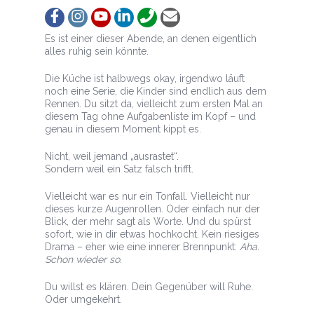
Follow
Follow
View
Follow
Call
Email
Es ist einer dieser Abende, an denen eigentlich
alles ruhig sein könnte.
Die Küche ist halbwegs okay, irgendwo läuft
noch eine Serie, die Kinder sind endlich aus dem
Rennen. Du sitzt da, vielleicht zum ersten Mal an
diesem Tag ohne Aufgabenliste im Kopf – und
genau in diesem Moment kippt es.
Nicht, weil jemand „ausrastet“.
Sondern weil ein Satz falsch trifft.
Vielleicht war es nur ein Tonfall. Vielleicht nur
dieses kurze Augenrollen. Oder einfach nur der
Blick, der mehr sagt als Worte. Und du spürst
sofort, wie in dir etwas hochkocht. Kein riesiges
Drama – eher wie eine innerer Brennpunkt:
Aha.
Schon wieder so.
Du willst es klären. Dein Gegenüber will Ruhe.
Oder umgekehrt.